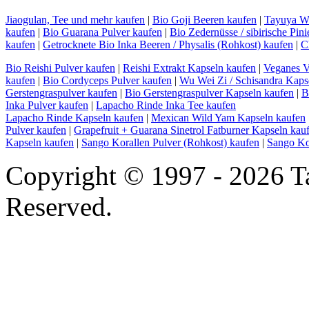
Jiaogulan, Tee und mehr kaufen
|
Bio Goji Beeren kaufen
|
Tayuya Wu
kaufen
|
Bio Guarana Pulver kaufen
|
Bio Zedernüsse / sibirische Pin
kaufen
|
Getrocknete Bio Inka Beeren / Physalis (Rohkost) kaufen
|
C
Bio Reishi Pulver kaufen
|
Reishi Extrakt Kapseln kaufen
|
Veganes V
kaufen
|
Bio Cordyceps Pulver kaufen
|
Wu Wei Zi / Schisandra Kaps
Gerstengraspulver kaufen
|
Bio Gerstengraspulver Kapseln kaufen
|
B
Inka Pulver kaufen
|
Lapacho Rinde Inka Tee kaufen
Lapacho Rinde Kapseln kaufen
|
Mexican Wild Yam Kapseln kaufen
Pulver kaufen
|
Grapefruit + Guarana Sinetrol Fatburner Kapseln kau
Kapseln kaufen
|
Sango Korallen Pulver (Rohkost) kaufen
|
Sango Ko
Copyright © 1997 - 2026 T
Reserved.