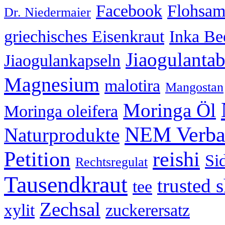
Facebook
Flohsa
Dr. Niedermaier
griechisches Eisenkraut
Inka Be
Jiaogulantab
Jiaogulankapseln
Magnesium
malotira
Mangostan
Moringa Öl
Moringa oleifera
NEM Verba
Naturprodukte
Petition
reishi
Sid
Rechtsregulat
Tausendkraut
trusted 
tee
Zechsal
xylit
zuckerersatz