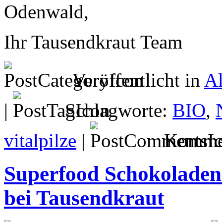
Odenwald,
Ihr Tausendkraut Team
Veröffentlicht in
A
|
Schlagworte:
BIO
,
vitalpilze
|
Kommen
Superfood Schokoladen 
bei Tausendkraut