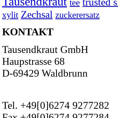
Tausendkraut
trusted 
tee
Zechsal
xylit
zuckerersatz
KONTAKT
Tausendkraut GmbH
Haupstrasse 68
D-69429 Waldbrunn
Tel. +49[0]6274 9277282
Fax +49[0]6274 9277284