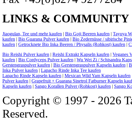
LINKS & COMMUNITY
Jiaogulan, Tee und mehr kaufen
|
Bio Goji Beeren kaufen
|
Tayuya Wu
kaufen
|
Bio Guarana Pulver kaufen
|
Bio Zedernüsse / sibirische Pin
kaufen
|
Getrocknete Bio Inka Beeren / Physalis (Rohkost) kaufen
|
C
Bio Reishi Pulver kaufen
|
Reishi Extrakt Kapseln kaufen
|
Veganes V
kaufen
|
Bio Cordyceps Pulver kaufen
|
Wu Wei Zi / Schisandra Kaps
Gerstengraspulver kaufen
|
Bio Gerstengraspulver Kapseln kaufen
|
B
Inka Pulver kaufen
|
Lapacho Rinde Inka Tee kaufen
Lapacho Rinde Kapseln kaufen
|
Mexican Wild Yam Kapseln kaufen
Pulver kaufen
|
Grapefruit + Guarana Sinetrol Fatburner Kapseln kau
Kapseln kaufen
|
Sango Korallen Pulver (Rohkost) kaufen
|
Sango Ko
Copyright © 1997 - 2026 T
Reserved.