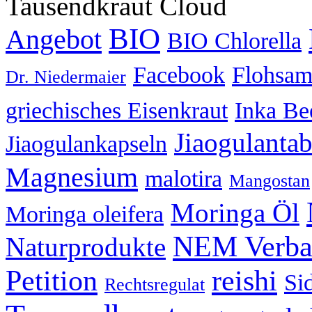
Tausendkraut Cloud
BIO
Angebot
BIO Chlorella
Facebook
Flohsa
Dr. Niedermaier
griechisches Eisenkraut
Inka Be
Jiaogulantab
Jiaogulankapseln
Magnesium
malotira
Mangostan
Moringa Öl
Moringa oleifera
NEM Verba
Naturprodukte
Petition
reishi
Sid
Rechtsregulat