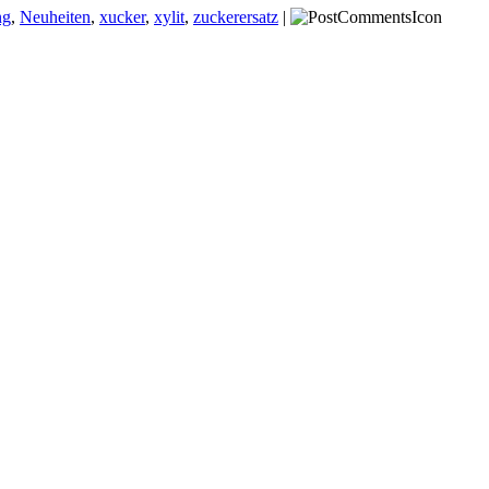
ng
,
Neuheiten
,
xucker
,
xylit
,
zuckerersatz
|