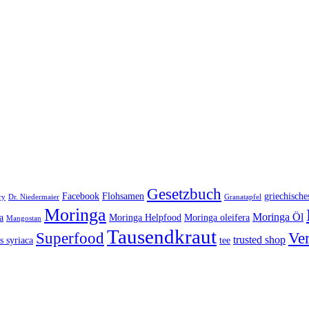
Gesetzbuch
Facebook
Flohsamen
griechische
ry
Dr. Niedermaier
Granatapfel
Moringa
Moringa Öl
a
Moringa Helpfood
Moringa oleifera
Mangostan
Tausendkraut
Superfood
Ve
trusted shop
is syriaca
tee