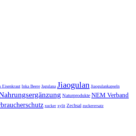
Jiaogulan
s Eisenkraut
Inka Beere
Jagulana
Jiaogulankapseln
Nahrungsergänzung
NEM Verband
Naturprodukte
rbraucherschutz
Zechsal
xucker
xylit
zuckerersatz