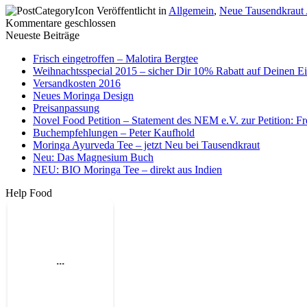
Veröffentlicht in
Allgemein
,
Neue Tausendkraut 
Kommentare geschlossen
Neueste Beiträge
Frisch eingetroffen – Malotira Bergtee
Weihnachtsspecial 2015 – sicher Dir 10% Rabatt auf Deinen E
Versandkosten 2016
Neues Moringa Design
Preisanpassung
Novel Food Petition – Statement des NEM e.V. zur Petition: Fr
Buchempfehlungen – Peter Kaufhold
Moringa Ayurveda Tee – jetzt Neu bei Tausendkraut
Neu: Das Magnesium Buch
NEU: BIO Moringa Tee – direkt aus Indien
Help Food