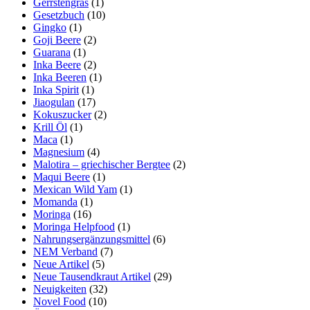
Gerrstengras
(1)
Gesetzbuch
(10)
Gingko
(1)
Goji Beere
(2)
Guarana
(1)
Inka Beere
(2)
Inka Beeren
(1)
Inka Spirit
(1)
Jiaogulan
(17)
Kokuszucker
(2)
Krill Öl
(1)
Maca
(1)
Magnesium
(4)
Malotira – griechischer Bergtee
(2)
Maqui Beere
(1)
Mexican Wild Yam
(1)
Momanda
(1)
Moringa
(16)
Moringa Helpfood
(1)
Nahrungsergänzungsmittel
(6)
NEM Verband
(7)
Neue Artikel
(5)
Neue Tausendkraut Artikel
(29)
Neuigkeiten
(32)
Novel Food
(10)