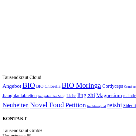
Tausendkraut Cloud
BIO
BIO Moringa
Angebot
Cordyceps
BIO Chlorella
Cranber
ling zhi
Magnesium
Jiaogulantabletten
Liebe
malotir
Jiaogulan Tee Shop
Novel Food
Petition
reishi
Neuheiten
Siderit
Rechtsregulat
KONTAKT
Tausendkraut GmbH
Haupstrasse 68