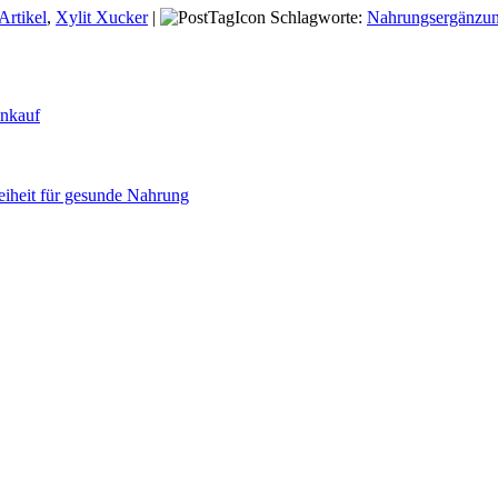
Artikel
,
Xylit Xucker
|
Schlagworte:
Nahrungsergänzu
inkauf
eiheit für gesunde Nahrung